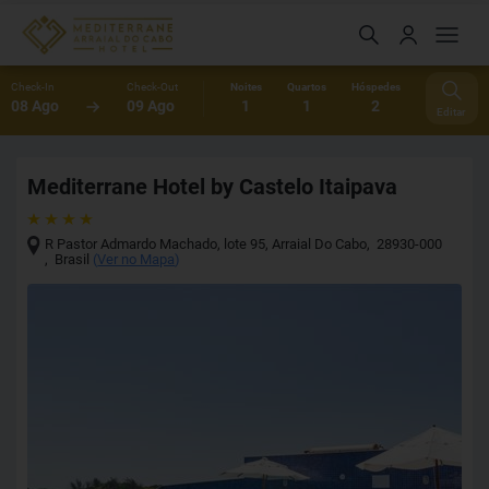
Check-In
Check-Out
Noites
Quartos
Hóspedes
08 Ago
09 Ago
1
1
2
Editar
Mediterrane Hotel by Castelo Itaipava
R Pastor Admardo Machado, lote 95
,
Arraial Do Cabo
,
28930-000
,
Brasil
(
Ver no Mapa
)