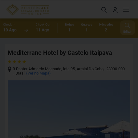
Check-In
Check-Out
Noites
Quartos
Hóspedes
10 Ago
11 Ago
1
1
2
Editar
Mediterrane Hotel by Castelo Itaipava
R Pastor Admardo Machado, lote 95
,
Arraial Do Cabo
,
28930-000
,
Brasil
(
Ver no Mapa
)