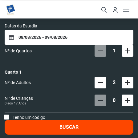
Santa Clara Hotel
Datas da Estadia
1
Nº de Quartos
Quarto
1
2
Nº de Adultos
Nº de Crianças
0
0 aos
17
Anos
Tenho um código
BUSCAR