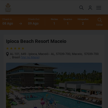
Check-In
Check-Out
Noites
Quartos
Hóspedes
08 Ago
09 Ago
1
1
2
Editar
Ipioca Beach Resort Maceio
AL-101, 649 - Ipioca, Maceió - AL, 57039-700
,
Maceio
,
57039-700
,
Brasil
(
Ver no Mapa
)