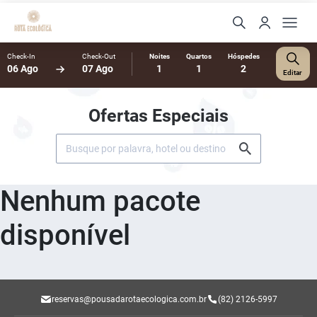
Check-In
Check-Out
Noites
Quartos
Hóspedes
06 Ago
07 Ago
1
1
2
Editar
Ofertas Especiais
Nenhum pacote
disponível
reservas@pousadarotaecologica.com.br
(82) 2126-5997