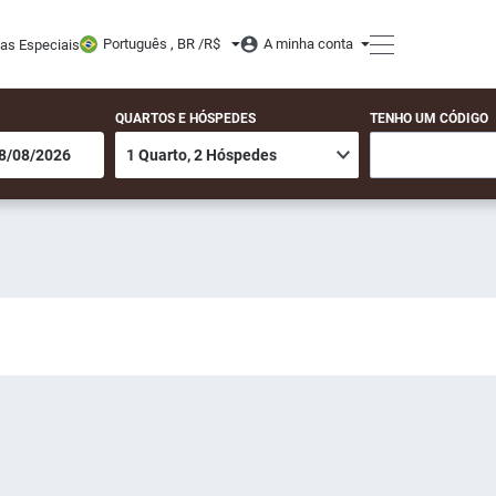
Português , BR /
R$
A minha conta
tas Especiais
QUARTOS E HÓSPEDES
TENHO UM CÓDIGO