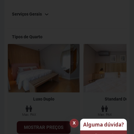
além de Wi-Fi em toda a pousada e estacionamento, ambos
Serviços Gerais
gratuitos. Venha conhecer as belezas da Serra Gaúcha.
Estaremos de braços abertos para te receber!
Tipos de Quarto
Luxo Duplo
Standard Dupl
Max. PAX
Max. PAX
x
Alguma dúvida?
MOSTRAR PREÇOS
MOSTRAR PREÇ