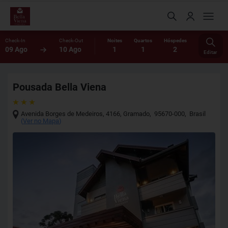
Check-In
Check-Out
Noites
Quartos
Hóspedes
09 Ago
10 Ago
1
1
2
Editar
Pousada Bella Viena
Avenida Borges de Medeiros, 4166
,
Gramado
,
95670-000
,
Brasil
(
Ver no Mapa
)