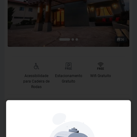
36
Acessibilidade
Estacionamento
Wifi Gratuito
para Cadeira de
Gratuito
Rodas
O Hotel
A Pousada Bella Viena, é a mais nova integrante do grupo
Viena Hotéis. Nosso propósito é receber os nossos
hóspedes, como gostaríamos de ser recebidos, estando