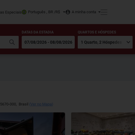
Português , BR /
R$
A minha conta
tas Especiais
DATAS DA ESTADIA
QUARTOS E HÓSPEDES
5670-000
,
Brasil
(
Ver no Mapa
)