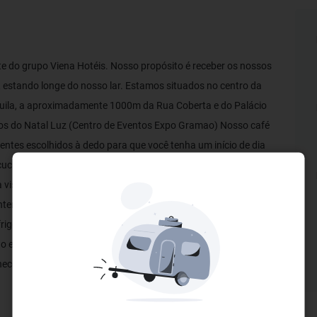
te do grupo Viena Hotéis. Nosso propósito é receber os nossos
 estando longe do nosso lar. Estamos situados no centro da
uila, a aproximadamente 1000m da Rua Coberta e do Palácio
ntos do Natal Luz (Centro de Eventos Expo Gramao) Nosso café
ntes escolhidos à dedo para que você tenha um início de dia
cucas, queijos, geleias, frutas e tudo mais que compõem a farta
 visita à Serra Gaúcha tenha um sabor muito especial! Todos os
mporânea, calefação, ar condicionado quente e frio, água
 frigobar e banheiro privativo com ducha higiênica e secador de
o está aberta 24 horas, além de Wi-Fi em toda a pousada e
ecer as belezas da Serra Gaúcha. Estaremos de braços abertos