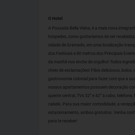
O Hotel
A Pousada Bella Viena, é a mais nova integran
hóspedes, como gostaríamos de ser recebidos,
cidade de Gramado, em uma localização tranq
dos Festivais e 80 metros dos Principais Eve
da manhã nos enche de orgulho! Todos ingredie
cheio de exclamações! Pães deliciosos, bolos, 
gastronomia colonial para fazer com que a sua
nossos apartamentos possuem decoração conte
quente central, TVs 32” e 42” à cabo, telefone,
cabelo. Para sua maior comodidade, a recepçã
estacionamento, ambos gratuitos. Venha conh
para te receber!