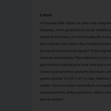
O Hotel
A Pousada Bella Viena, é a mais nova integran
hóspedes, como gostaríamos de ser recebidos,
cidade de Gramado, em uma localização tranq
dos Festivais e 80 metros dos Principais Eve
da manhã nos enche de orgulho! Todos ingredie
cheio de exclamações! Pães deliciosos, bolos, 
gastronomia colonial para fazer com que a sua
nossos apartamentos possuem decoração conte
quente central, TVs 32” e 42” à cabo, telefone,
cabelo. Para sua maior comodidade, a recepçã
estacionamento, ambos gratuitos. Venha conh
para te receber!