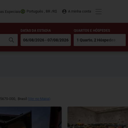
Português , BR /
R$
A minha conta
tas Especiais
DATAS DA ESTADIA
QUARTOS E HÓSPEDES
5670-000
,
Brasil
(
Ver no Mapa
)