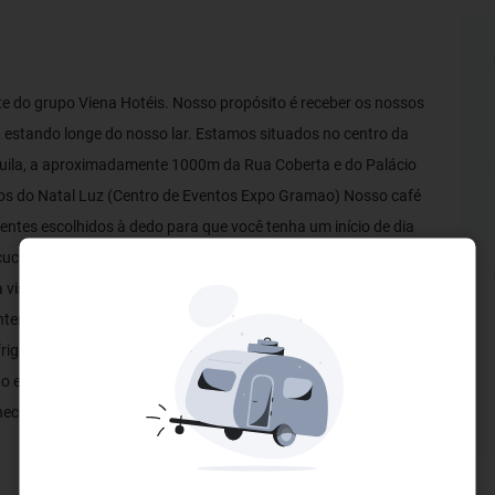
te do grupo Viena Hotéis. Nosso propósito é receber os nossos
 estando longe do nosso lar. Estamos situados no centro da
uila, a aproximadamente 1000m da Rua Coberta e do Palácio
ntos do Natal Luz (Centro de Eventos Expo Gramao) Nosso café
ntes escolhidos à dedo para que você tenha um início de dia
cucas, queijos, geleias, frutas e tudo mais que compõem a farta
 visita à Serra Gaúcha tenha um sabor muito especial! Todos os
mporânea, calefação, ar condicionado quente e frio, água
 frigobar e banheiro privativo com ducha higiênica e secador de
o está aberta 24 horas, além de Wi-Fi em toda a pousada e
ecer as belezas da Serra Gaúcha. Estaremos de braços abertos