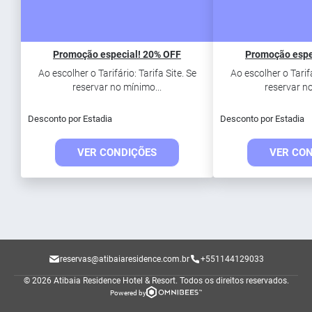
Promoção especial! 20% OFF
Promoção espe
Ao escolher o Tarifário: Tarifa Site. Se
Ao escolher o Tarifá
reservar no mínimo...
reservar no
Desconto por Estadia
Desconto por Estadia
VER CONDIÇÕES
VER CO
reservas@atibaiaresidence.com.br
+551144129033
© 2026 Atibaia Residence Hotel & Resort.
Todos os direitos reservados.
Powered by