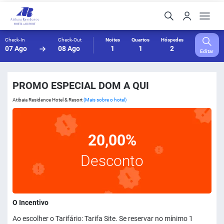
Check-In
Check-Out
Noites
Quartos
Hóspedes
07 Ago
08 Ago
1
1
2
Editar
PROMO ESPECIAL DOM A QUI
Atibaia Residence Hotel & Resort
(Mais sobre o hotel)
20,00%
Desconto
O Incentivo
Ao escolher o Tarifário: Tarifa Site. Se reservar no mínimo 1