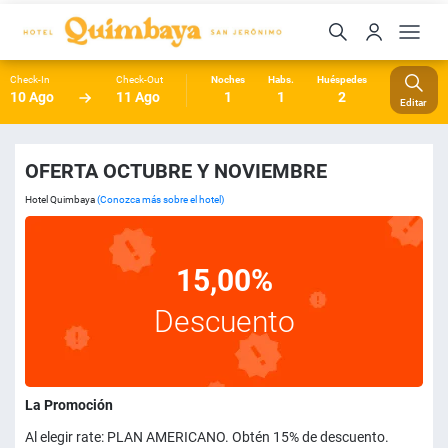
Check-In
Check-Out
Noches
Habs.
Huéspedes
10 Ago
11 Ago
1
1
2
Editar
OFERTA OCTUBRE Y NOVIEMBRE
Hotel Quimbaya
(Conozca más sobre el hotel)
15,00%
Descuento
La Promoción
Al elegir rate: PLAN AMERICANO. Obtén 15% de descuento.