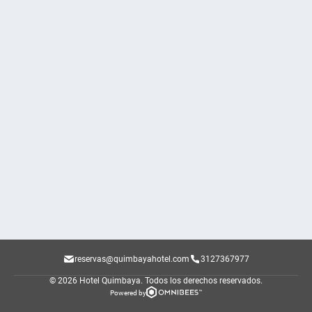
reservas@quimbayahotel.com
3127367977
© 2026 Hotel Quimbaya.
Todos los derechos reservados.
Powered by