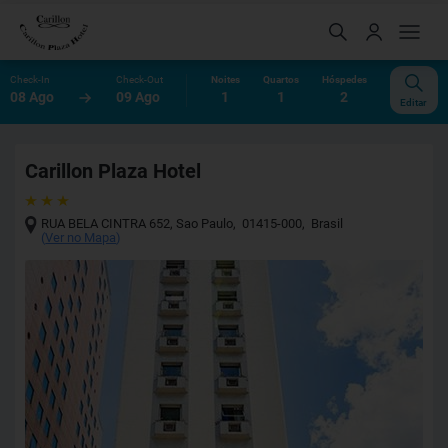
Check-In
Check-Out
Noites
Quartos
Hóspedes
08 Ago
09 Ago
1
1
2
Editar
Carillon Plaza Hotel
RUA BELA CINTRA 652
,
Sao Paulo
,
01415-000
,
Brasil
(
Ver no Mapa
)