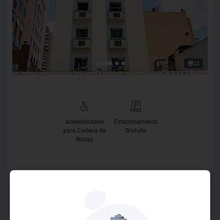
12
Acessibilidade
Estacionamento
para Cadeira de
Gratuito
Rodas
O Hotel
O Hotel Carillon é uma referência na indústria hoteleira
nacional. Estrategicamente localizado próximo aos
principais centros comerciais, financeiros e shoppings da