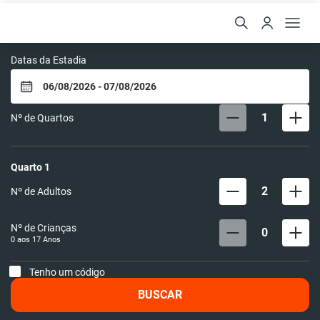
Hotel Cristal Rio Claro
Datas da Estadia
1
Nº de Quartos
Quarto
1
2
Nº de Adultos
Nº de Crianças
0
0 aos
17
Anos
Tenho um código
BUSCAR