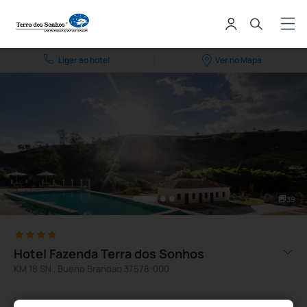
Ligar ao hotel
Ver no Mapa
39
Hotel Fazenda Terra dos Sonhos
KM 18 SN , Bueno Brandao 37578-000