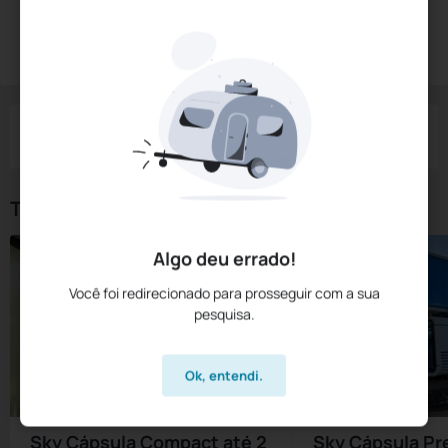
Diárias a partir de:
R$
549,
00
Reservar Agora
/noite
Impostos e taxas não inclusos
Check-in
Check-out
Noites
Quartos
Hóspedes
08 Ago
09 Ago
1
1
2
Tipos de Quarto
Algo deu errado!
Você foi redirecionado para prosseguir com a sua
pesquisa.
Ok, entendi.
Sky Cápsula Compact até 2
Sky Cápsula Pr