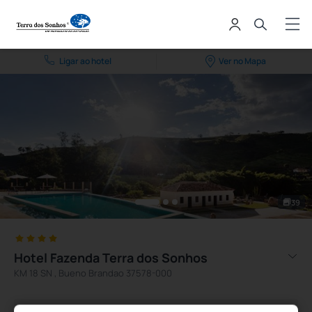
Ligar ao hotel
Ver no Mapa
39
Hotel Fazenda Terra dos Sonhos
KM 18 SN , Bueno Brandao 37578-000