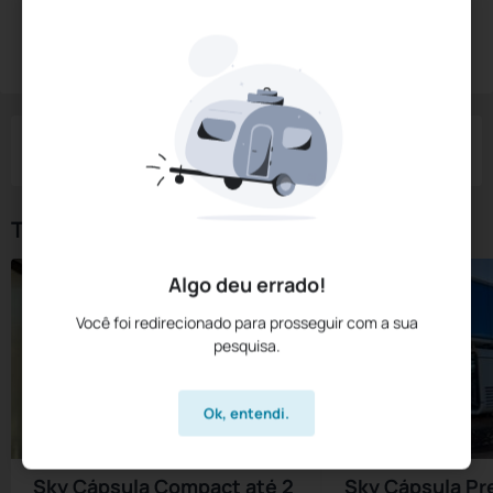
Diárias a partir de:
R$
610,
00
Reservar Agora
/noite
Impostos e taxas não inclusos
Check-in
Check-out
Noites
Quartos
Hóspedes
06 Ago
07 Ago
1
1
2
Tipos de Quarto
Algo deu errado!
Você foi redirecionado para prosseguir com a sua
pesquisa.
Ok, entendi.
Sky Cápsula Compact até 2
Sky Cápsula Pr