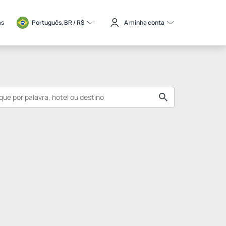
as
Português, BR / 
R$
A minha conta