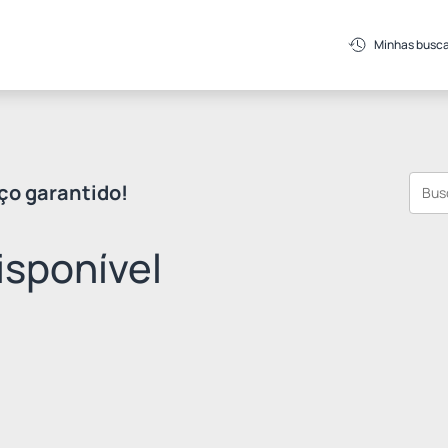
Minhas busc
ço garantido!
sponível