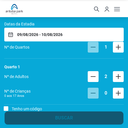
Arituba Park Hotel
Datas da Estadia
1
Nº de Quartos
Quarto
1
2
Nº de Adultos
Nº de Crianças
0
0 aos
17
Anos
Tenho um código
BUSCAR