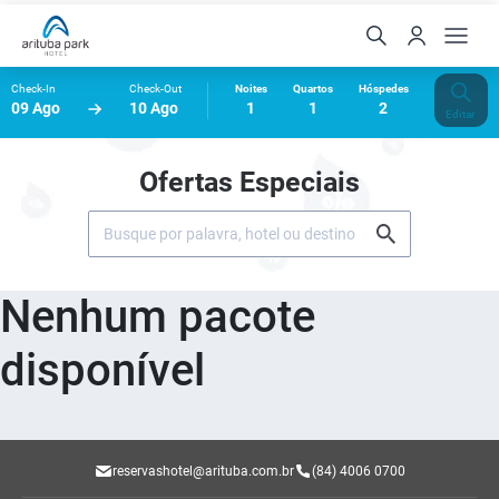
Check-In
Check-Out
Noites
Quartos
Hóspedes
09 Ago
10 Ago
1
1
2
Editar
Ofertas Especiais
Nenhum pacote
disponível
reservashotel@arituba.com.br
(84) 4006 0700