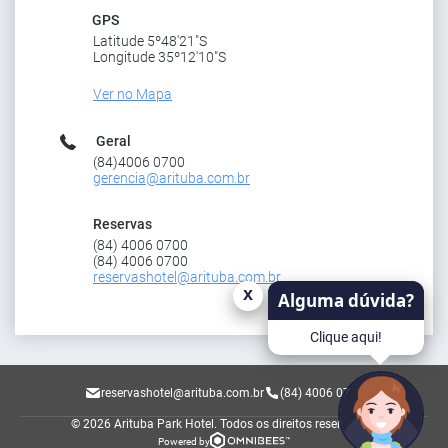
GPS
Latitude 5º48'21"S
Longitude 35º12'10"S
Ver no Mapa
Geral
(84)4006 0700
gerencia@arituba.com.br
Reservas
(84) 4006 0700
(84) 4006 0700
reservashotel@arituba.com.br
x
Alguma dúvida?
Clique aqui!
reservashotel@arituba.com.br
(84) 4006 0700
© 2026 Arituba Park Hotel.
Todos os direitos reservados.
Powered by