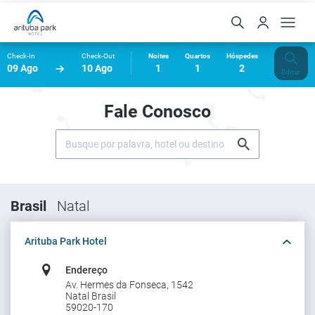
Check-In
Check-Out
Noites
Quartos
Hóspedes
09 Ago
10 Ago
1
1
2
Editar
Fale Conosco
Brasil
Natal
Arituba Park Hotel
Endereço
Av. Hermes da Fonseca, 1542
Natal Brasil
59020-170