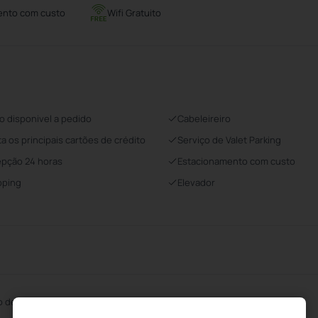
ento com custo
Wifi Gratuito
o disponivel a pedido
Cabeleireiro
ta os principais cartões de crédito
Serviço de Valet Parking
pção 24 horas
Estacionamento com custo
pping
Elevador
o de Beleza
Aluguel de bicicletas