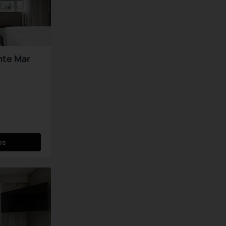
nte Mar
os