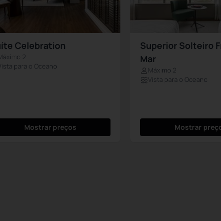
íte Celebration
Superior Solteiro 
Máximo 2
Mar
Vista para o Oceano
Máximo 2
Vista para o Oceano
Mostrar preços
Mostrar preç