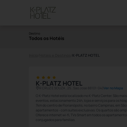
Destino
Todos os Hotéis
Início
/
Hotéis e Destinos
/
K-PLATZ HOTEL
K-PLATZ HOTEL
R CRUZ E SOUZA , 25 , Sao Jose 88101-040
Ver no Mapa
O K-Platz Hotel está localizado no K-Platz Center. São mais
eventos, estacionamento 24h, lojas e serviços para os hós
7km do centro de Florianópolis, no bairro Campinas, em São 
apartamentos - com suítes exclusivas. Os quartos são ampl
Oferece internet wi-fi, TVs Smart em todos os apartamentos
conjugados para famílias.