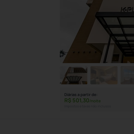
Diárias a partir de:
R$
501,
30
/noite
Impostos e taxas não inclusos