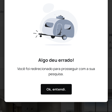
 de Reuniões
Auditório
Horários da Recepção
H
Aberto das 0h00m
A
Até às 0h00m
A
Algo deu errado!
Você foi redirecionado para prosseguir com a sua
pesquisa.
Ok, entendi.