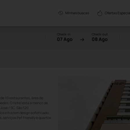
Ofertas Especia
Minhas buscas
Check-in
Check-out
07 Ago
08 Ago
 de 10 restaurantes, área de
pedes. O hotel está a menos de
José / SC. São 120
os e trazem design sofisticado.
, serviços Pet Friendly e quartos