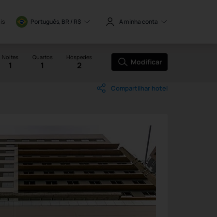
is
Português, BR / 
R$
A minha conta
Noites
Quartos
Hóspedes
Modificar
1
1
2
Compartilhar hotel