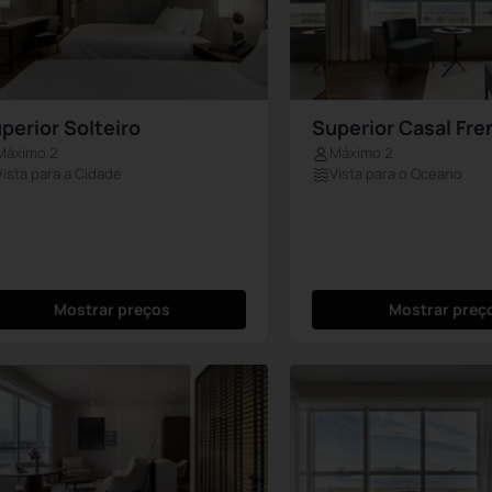
perior Solteiro
Superior Casal Fre
Máximo 2
Máximo 2
Vista para a Cidade
Vista para o Oceano
Mostrar preços
Mostrar preç