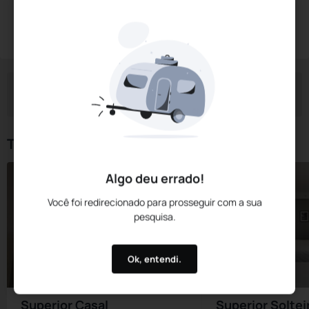
Diárias a partir de:
R$
501,
30
Reservar Agora
/noite
Impostos e taxas não inclusos
Check-in
Check-out
Noites
Quartos
Hóspedes
06 Ago
07 Ago
1
1
2
Tipos de Quarto
Algo deu errado!
Você foi redirecionado para prosseguir com a sua
pesquisa.
Ok, entendi.
Superior Casal
Superior Soltei