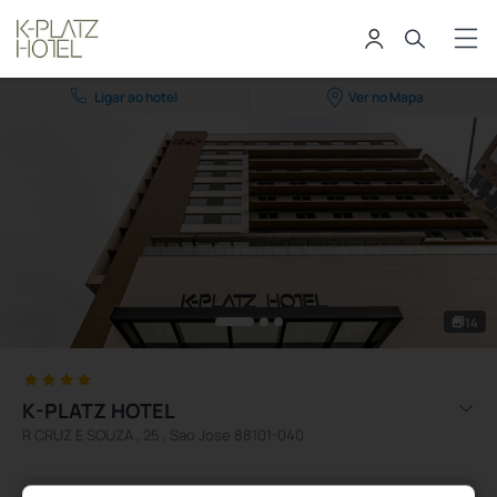
Ligar ao hotel
Ver no Mapa
14
K-PLATZ HOTEL
R CRUZ E SOUZA , 25 , Sao Jose 88101-040