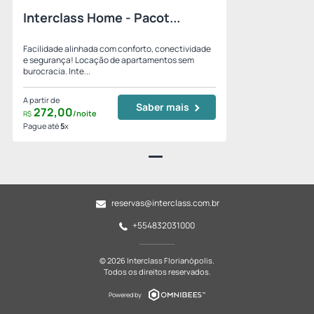
Interclass Home - Pacot...
Facilidade alinhada com conforto, conectividade
e segurança! Locação de apartamentos sem
burocracia. Inte...
A partir de
Saber mais
272,
00
/noite
R$
Pague até
5
x
reservas@interclass.com.br
+554832031000
© 2026 Interclass Florianópolis.
Todos os direitos reservados.
Powered by