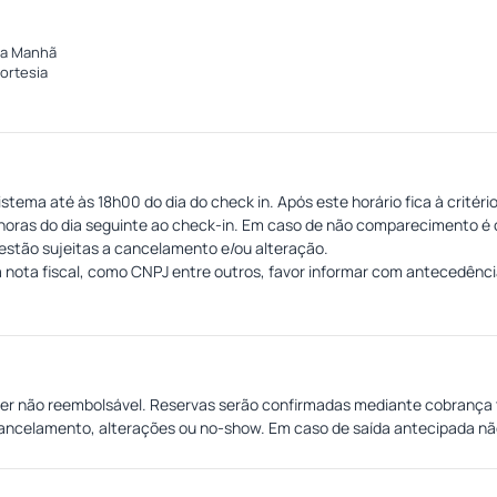
da Manhã
cortesia
tema até às 18h00 do dia do check in. Após este horário fica à critério
horas do dia seguinte ao check-in. Em caso de não comparecimento é c
estão sujeitas a cancelamento e/ou alteração.
a nota fiscal, como CNPJ entre outros, favor informar com antecedên
ter não reembolsável. Reservas serão confirmadas mediante cobrança t
cancelamento, alterações ou no-show. Em caso de saída antecipada n
rma integral.