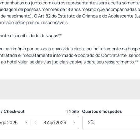
panhadas ou junto com outros representantes será aceita somente 
ospedagem de pessoas menores de 18 anos mesmo que acompanhadas pe
dão de nascimento). O Art.82 do Estatuto da Criança e do Adolescente 
anhado pelos pais ou responsáveis.
ante disponibilidade de vagas**
eu patrimônio por pessoas envolvidas direta ou indiretamente na hosp
ntratada e imediatamente informado e cobrado do Contratante, sendo 
o hotel valer-se das vias judiciais cabíveis para seu ressarcimento.**
 / Check-out
1 Noite
Quartos e hóspedes
Ago 2026
8 Ago 2026