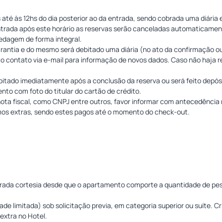
até às 12hs do dia posterior ao da entrada, sendo cobrada uma diár
entrada após este horário as reservas serão canceladas automaticame
dagem de forma integral.
garantia e do mesmo será debitado uma diária (no ato da confirmação o
o contato via e-mail para informação de novos dados. Caso não haja r
ebitado imediatamente após a conclusão da reserva ou será feito de
nto com foto do titular do cartão de crédito.
nota fiscal, como CNPJ entre outros, favor informar com antecedênci
mos extras, sendo estes pagos até o momento do check-out.
erada cortesia desde que o apartamento comporte a quantidade de pe
e limitada) sob solicitação previa, em categoria superior ou suíte. 
extra no Hotel.