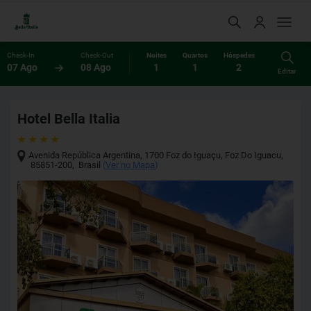
Check-In
Check-Out
Noites
Quartos
Hóspedes
07 Ago
08 Ago
1
1
2
Editar
Hotel Bella Italia
Avenida República Argentina, 1700 Foz do Iguaçu
,
Foz Do Iguacu
,
85851-200
,
Brasil
(
Ver no Mapa
)