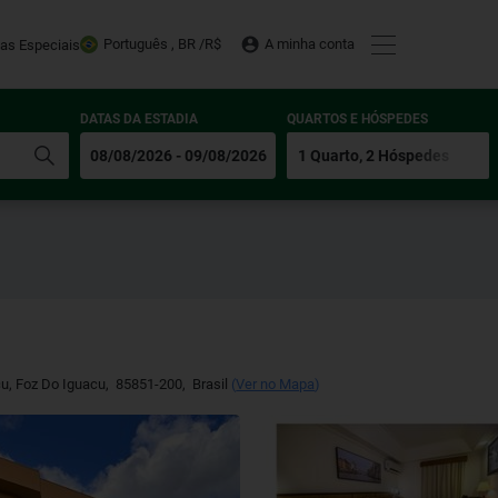
Português , BR /
R$
A minha conta
tas Especiais
DATAS DA ESTADIA
QUARTOS E HÓSPEDES
çu
,
Foz Do Iguacu
,
85851-200
,
Brasil
(
Ver no Mapa
)