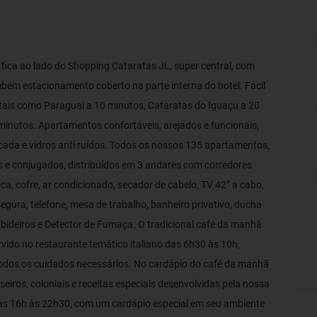
, fica ao lado do Shopping Cataratas JL, super central, com
mbém estacionamento coberto na parte interna do hotel. Fácil
 tais como Paraguai a 10 minutos, Cataratas do Iguaçu a 20
 minutos. Apartamentos confortáveis, arejados e funcionais,
acada e vidros anti ruídos. Todos os nossos 135 apartamentos,
los e conjugados, distribuídos em 3 andares com corredores
a, cofre, ar condicionado, secador de cabelo, TV 42” a cabo,
e segura, telefone, mesa de trabalho, banheiro privativo, ducha
 cabideiros e Detector de Fumaça. O tradicional café da manhã
servido no restaurante temático italiano das 6h30 às 10h,
todos os cuidados necessários. No cardápio do café da manhã
seiros, coloniais e receitas especiais desenvolvidas pela nossa
 das 16h às 22h30, com um cardápio especial em seu ambiente