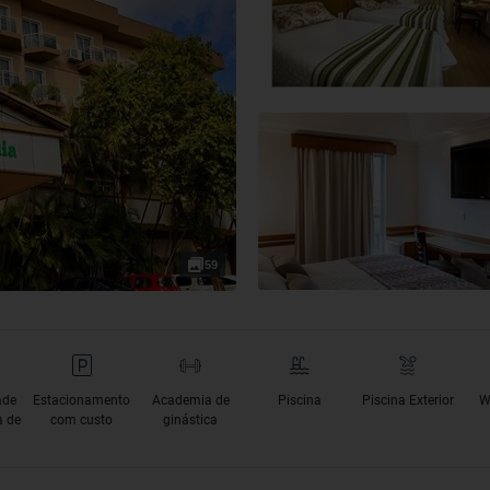
59
ade
Estacionamento
Academia de
Piscina
Piscina Exterior
W
a de
com custo
ginástica