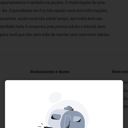
 apartamentos e também na piscina. O Hotel dispõe de uma
r dia. Especialistas em Foz irão ajudar você com informações,
estaurantes, assim você não perde tempo, aproveita bem seu
l Bella Italia é composta pela piscina adulto e infantil, bem
ara você que não abre mão de manter seus exercícios diários.
Restaurantes e Bares
Bem-esta
✓ Bar
✓ Academ
✓ Restaurante
✓ Piscin
✓ Restaurante Público
✓ Piscin
✓ Academ