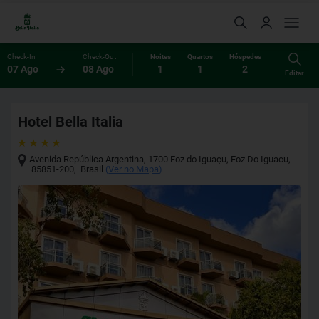
Check-In
Check-Out
Noites
Quartos
Hóspedes
07 Ago
08 Ago
1
1
2
Editar
Hotel Bella Italia
Avenida República Argentina, 1700 Foz do Iguaçu
,
Foz Do Iguacu
,
85851-200
,
Brasil
(
Ver no Mapa
)