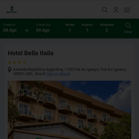
Check-In
Check-Out
Noites
Quartos
Hóspedes
08 Ago
09 Ago
1
1
2
Editar
Hotel Bella Italia
Avenida República Argentina, 1700 Foz do Iguaçu
,
Foz Do Iguacu
,
85851-200
,
Brasil
(
Ver no Mapa
)