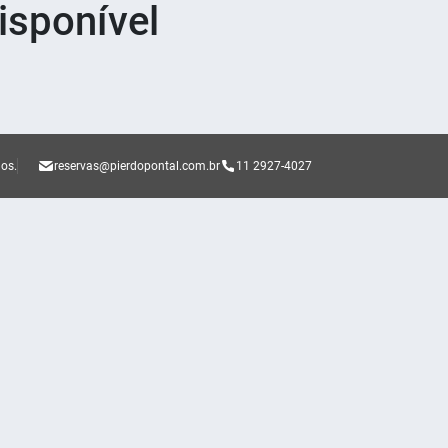
sponível
dos.
reservas@pierdopontal.com.br
11 2927-4027