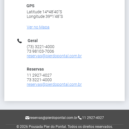
GPS
Latitude 14º48'40"S
Longitude 39º1'48"S
Ver no Mapa
Geral
(73) 3221-4000
73 98103-7006
reservas@pierdopontal.com.br
Reservas
11 2927-4027
73 3221-4000
reservas@pierdopontal.com.br
reservas@pierdopontal.com.br
11 2927-4027
© 2026 Pousada Pier do Pontal.
Todos os direitos reservados.