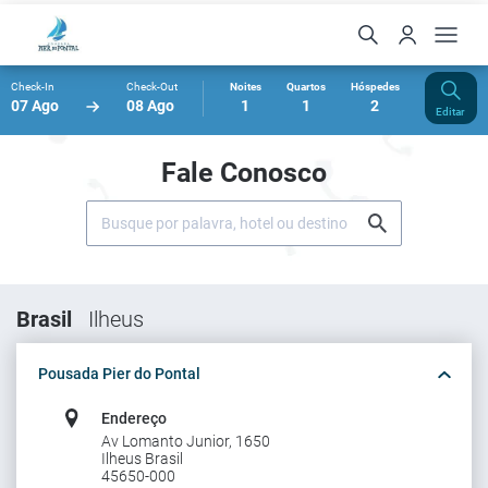
Check-In
Check-Out
Noites
Quartos
Hóspedes
07 Ago
08 Ago
1
1
2
Editar
Fale Conosco
Brasil
Ilheus
Pousada Pier do Pontal
Endereço
Av Lomanto Junior, 1650
Ilheus Brasil
45650-000