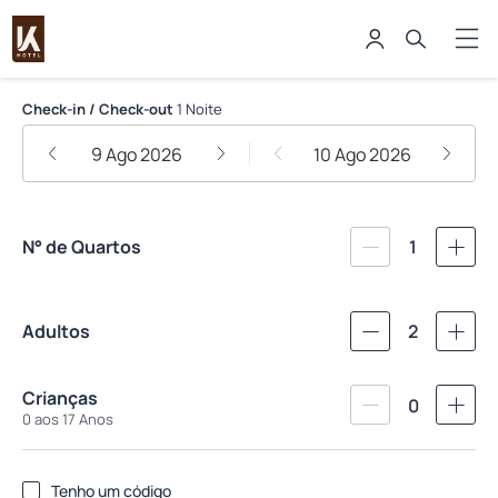
K-Hotel
Check-in / Check-out
1 Noite
9 Ago 2026
10 Ago 2026
N° de Quartos
1
Adultos
2
Crianças
0
0 aos 17 Anos
Tenho um código