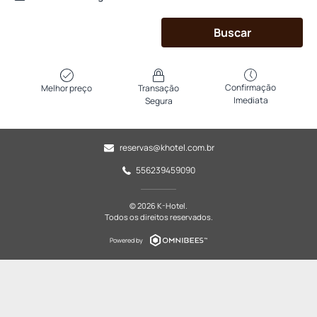
Buscar
Confirmação
Melhor preço
Transação
Imediata
Segura
reservas@khotel.com.br
556239459090
© 2026 K-Hotel.
Todos os direitos reservados.
Powered by