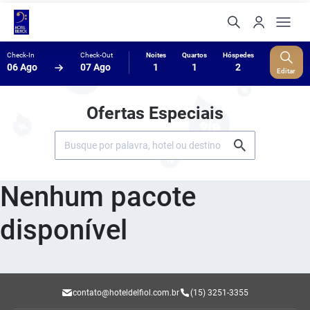
Check-In
Check-Out
Noites
Quartos
Hóspedes
06 Ago
07 Ago
1
1
2
Editar
Ofertas Especiais
Nenhum pacote
disponível
contato@hoteldelfiol.com.br
(15) 3251-3355