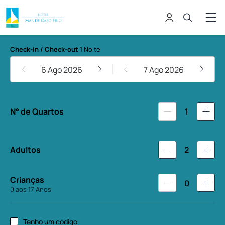
Hotel Mar de Cabo Frio
Check-in / Check-out
1 Noite
6 Ago 2026
7 Ago 2026
N° de Quartos
1
Adultos
2
Crianças
0
0 aos 17 Anos
Tenho um código