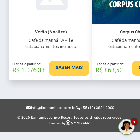
Verão (6 noites)
Corpus Ch
Café da manhã, Wi-Fi e
Café da manhã
estacionamentos inclusos.
estacionamentos
Diárias a partir de:
Diárias a partir de:
SABER MAIS
R$ 1.076,33
R$ 863,50
info@itamambuca.com.br
+55 (12) 3834-3000
© 2026 Itamambuca Eco Resort.
Todos os direitos reservados.
1
Powered by