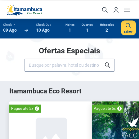
Check-In
Check-Out
Noites
Quartos
Hóspedes
09 Ago
10 Ago
1
1
2
Editar
Ofertas Especiais
Itamambuca Eco Resort
Pague até 5x
Pague até 5x