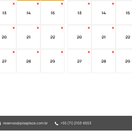
13
14
15
13
14
15
20
21
22
20
21
22
27
28
29
27
28
29
reservas@pisaplaza.com.br
+55 (71) 2103-6553