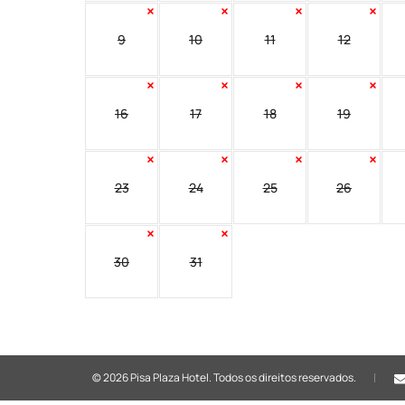
9
10
11
12
16
17
18
19
23
24
25
26
30
31
© 2026 Pisa Plaza Hotel.
Todos os direitos reservados.