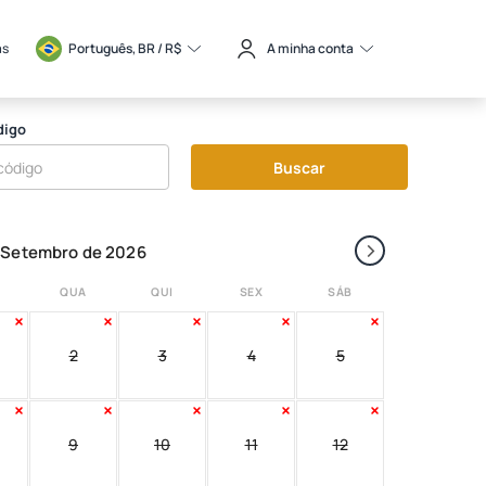
as
Português, BR / 
R$
A minha conta
digo
Buscar
›
Setembro de 2026
QUA
QUI
SEX
SÁB
2
3
4
5
9
10
11
12