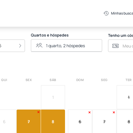
Minhas busc
Quartos e hóspedes
Tenho um có
6
QUI
SEX
SÁB
DOM
SEG
TER
1
1
6
7
8
6
7
8