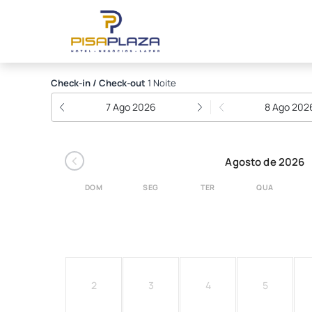
Pisa Plaza Hotel
Check-in / Check-out
1 Noite
7 Ago 2026
8 Ago 202
‹
Agosto de 2026
DOM
SEG
TER
QUA
2
3
4
5