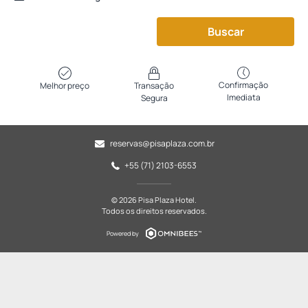
Buscar
Confirmação
Melhor preço
Transação
Imediata
Segura
reservas@pisaplaza.com.br
+55 (71) 2103-6553
© 2026 Pisa Plaza Hotel.
Todos os direitos reservados.
Powered by