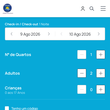
Opaba Praia Hotel
Check-in / Check-out
1 Noite
9 Ago 2026
10 Ago 2026
N° de Quartos
1
Adultos
2
Crianças
0
0 aos 17 Anos
Tenho um código