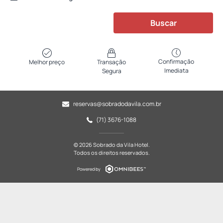
Buscar
Confirmação
Melhor preço
Transação
Imediata
Segura
reservas@sobradodavila.com.br
(71) 3676-1088
© 2026 Sobrado da Vila Hotel.
Todos os direitos reservados.
Powered by