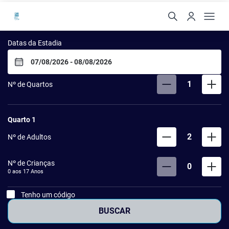
Hotel Via dos Corais
Datas da Estadia
1
Nº de Quartos
Quarto
1
2
Nº de Adultos
Nº de Crianças
0
0 aos
17
Anos
Tenho um código
BUSCAR