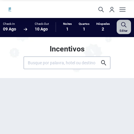
Check-In
Check-Out
Noites
Quartos
Hóspedes
09 Ago
10 Ago
1
1
2
Editar
Incentivos