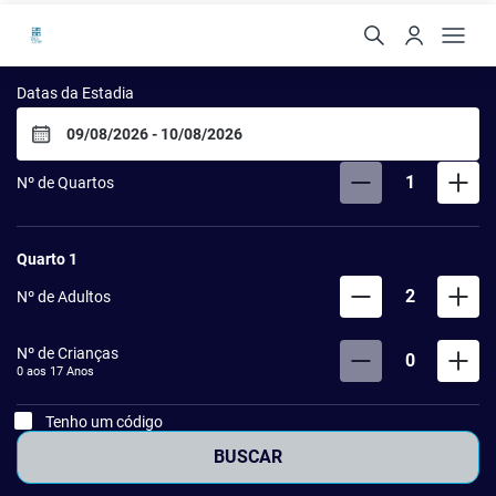
Hotel Via dos Corais
Datas da Estadia
1
Nº de Quartos
Quarto
1
2
Nº de Adultos
Nº de Crianças
0
0 aos
17
Anos
Tenho um código
BUSCAR