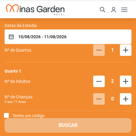
Minas Garden Hotel
Datas da Estadia
1
Nº de Quartos
Quarto
1
2
Nº de Adultos
Nº de Crianças
0
0 aos
17
Anos
Tenho um código
BUSCAR