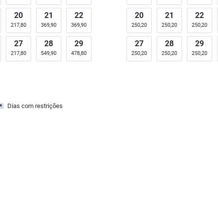
20
21
22
20
21
22
217,80
369,90
369,90
250,20
250,20
250,20
27
28
29
27
28
29
217,80
549,90
478,80
250,20
250,20
250,20
Dias com restrições
x