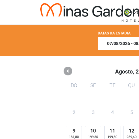
Minas Garden Hotel
Port
DATAS DA ESTADIA
Agosto,
2
DO
SE
TE
QU
2
3
4
5
9
10
11
12
181,80
199,80
199,80
239,40