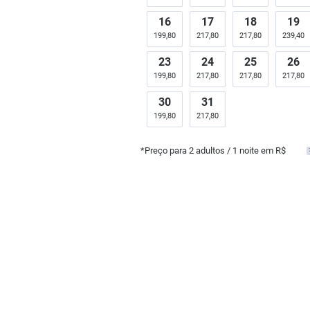
16
17
18
19
199,80
217,80
217,80
239,40
23
24
25
26
199,80
217,80
217,80
217,80
30
31
199,80
217,80
*Preço para
2
adultos
/ 1 noite em R$