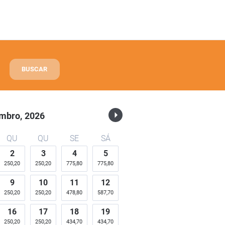
BUSCAR
mbro,
2026
QU
QU
SE
SÁ
2
3
4
5
250,20
250,20
775,80
775,80
9
10
11
12
250,20
250,20
478,80
587,70
16
17
18
19
250,20
250,20
434,70
434,70