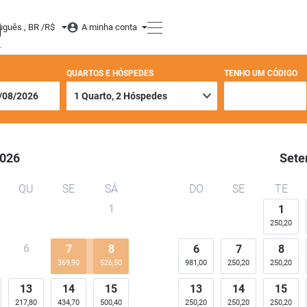
uguês , BR /
R$
A minha conta
QUARTOS E HÓSPEDES
TENHO UM CÓDIGO
026
Sete
QU
SE
SÁ
DO
SE
TE
1
1
250,20
6
7
8
6
7
8
369,90
526,50
981,00
250,20
250,20
13
14
15
13
14
15
217,80
434,70
500,40
250,20
250,20
250,20