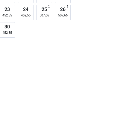
2
2
23
24
25
26
452,55
452,55
507,66
507,66
30
452,55