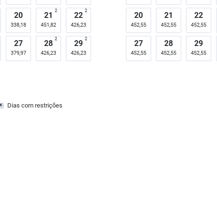
2
2
20
21
22
20
21
22
338,18
451,82
426,23
452,55
452,55
452,55
2
2
27
28
29
27
28
29
379,97
426,23
426,23
452,55
452,55
452,55
Dias com restrições
x