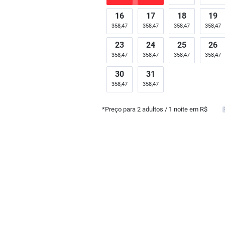
16
17
18
19
358,47
358,47
358,47
358,47
23
24
25
26
358,47
358,47
358,47
358,47
30
31
358,47
358,47
*Preço para
2
adultos
/ 1 noite em R$