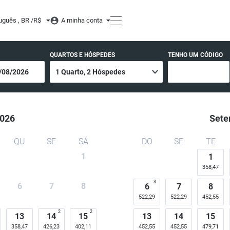
dura
uguês , BR /
R$
A minha conta
QUARTOS E HÓSPEDES
TENHO UM CÓDIGO
026
Sete
QU
SE
SÁ
DO
SE
TE
1
1
358,47
3
6
7
8
6
7
8
522,29
522,29
452,55
2
2
13
14
15
13
14
15
358,47
426,23
402,11
452,55
452,55
479,71