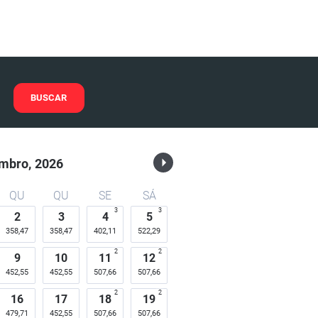
BUSCAR
mbro,
2026
QU
QU
SE
SÁ
3
3
2
3
4
5
358,47
358,47
402,11
522,29
2
2
9
10
11
12
452,55
452,55
507,66
507,66
2
2
16
17
18
19
479,71
452,55
507,66
507,66