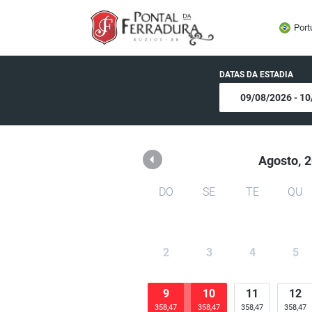
Pousada Pontal da Ferra
Port
DATAS DA ESTADIA
Agosto,
2
DO
SE
TE
QU
2
3
4
5
9
10
11
12
358,47
358,47
358,47
358,47