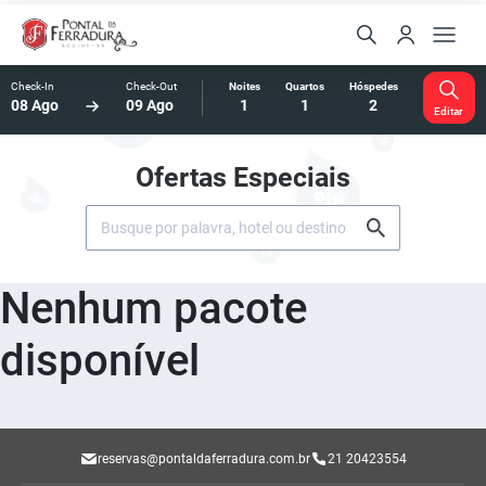
Check-In
Check-Out
Noites
Quartos
Hóspedes
08 Ago
09 Ago
1
1
2
Editar
Ofertas Especiais
Nenhum pacote
disponível
reservas@pontaldaferradura.com.br
21 20423554