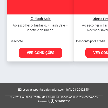
⏰ Flash Sale
Oferta Pr
Ao escolher o Tarifário: ⚡Flash Sale ⚡.
Ao escolher o Tari
Beneficie de um de...
Reembolsável. 
Desconto
Desconto por Estadia
VER CONDIÇÕES
VER CO
reservas@pontaldaferradura.com.br
21 20423554
© 2026 Pousada Pontal da Ferradura.
Todos os direitos reservados.
Powered by