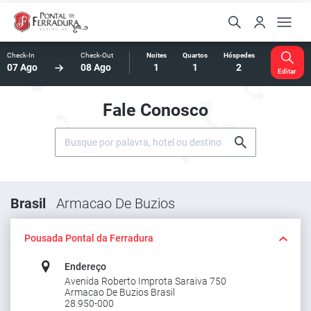
Check-In
Check-Out
Noites
Quartos
Hóspedes
07 Ago
08 Ago
1
1
2
Editar
Fale Conosco
Brasil
Armacao De Buzios
Pousada Pontal da Ferradura
Endereço
Avenida Roberto Improta Saraiva 750
Armacao De Buzios Brasil
28.950-000