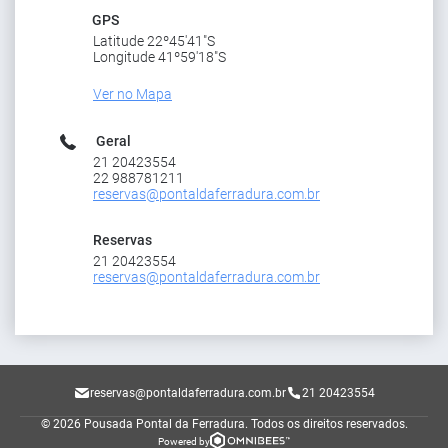
GPS
Latitude 22º45'41"S
Longitude 41º59'18"S
Ver no Mapa
Geral
21 20423554
22 988781211
reservas@pontaldaferradura.com.br
Reservas
21 20423554
reservas@pontaldaferradura.com.br
reservas@pontaldaferradura.com.br
21 20423554
© 2026 Pousada Pontal da Ferradura.
Todos os direitos reservados.
Powered by