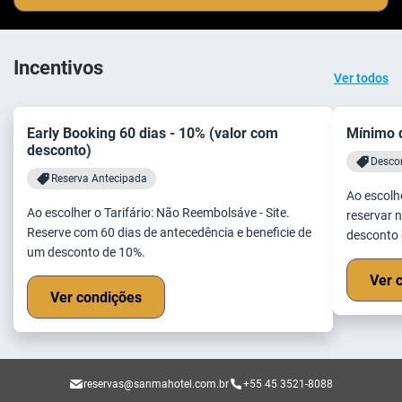
Incentivos
Ver todos
Early Booking 60 dias - 10% (valor com
Mínimo d
desconto)
Descon
Reserva Antecipada
Ao escolhe
Ao escolher o Tarifário: Não Reembolsáve - Site.
reservar n
Reserve com 60 dias de antecedência e beneficie de
desconto 
um desconto de 10%.
Ver 
Ver condições
reservas@sanmahotel.com.br
+55 45 3521-8088