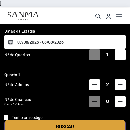
Sanma Hotel
]
Datas da Estadia
1
Nº de Quartos
Quarto
1
2
Nº de Adultos
Nº de Crianças
0
0 aos
17
Anos
Tenho um código
BUSCAR