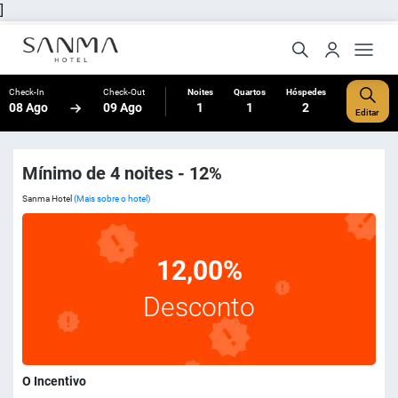
]
Check-In
Check-Out
Noites
Quartos
Hóspedes
08 Ago
09 Ago
1
1
2
Editar
Mínimo de 4 noites - 12%
Sanma Hotel
(Mais sobre o hotel)
12,00%
Desconto
O Incentivo